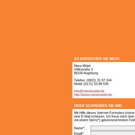
SO ERREICHEN SIE MICH:
Mara Mütel
Völkstraße 3
86150 Augsburg
Telefon: (0821) 31 97 244
Mobil: (0171) 53 88 535
info@maramuetel.de
http://www.maramuetel.de
ODER SCHREIBEN SIE MIR:
Mit Hilfe dieses Internet-Formulars könne
eine E-Mail schicken. Ich freue mich über 
mit einem Stern(*) gekennzeichneten Feld
Name*:
Email*: