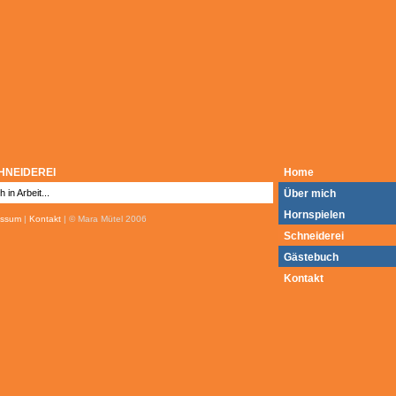
HNEIDEREI
Home
 in Arbeit...
Über mich
Hornspielen
essum
|
Kontakt
| © Mara Mütel 2006
Schneiderei
Gästebuch
Kontakt